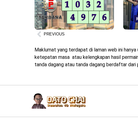
PREVIOUS
Maklumat yang terdapat di laman web ini hanya 
ketepatan masa atau kelengkapan hasil permainan
tanda dagang atau tanda dagang berdaftar dari p