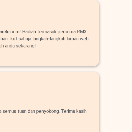
alan4u.com! Hadiah termasuk percuma RM3
ehari, ikut sahaja langkah-langkah laman web
ah anda sekarang!
da semua tuan dan penyokong. Terima kasih