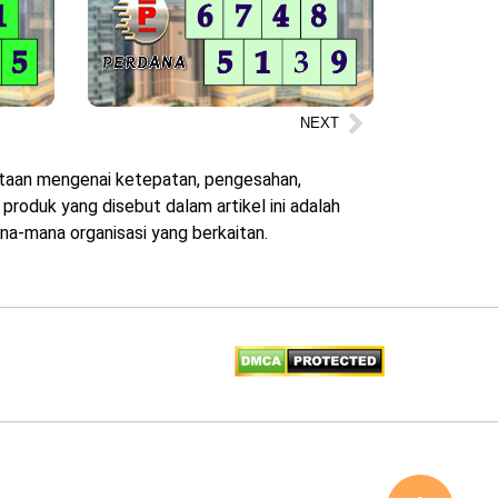
NEXT
yataan mengenai ketepatan, pengesahan,
roduk yang disebut dalam artikel ini adalah
na-mana organisasi yang berkaitan.