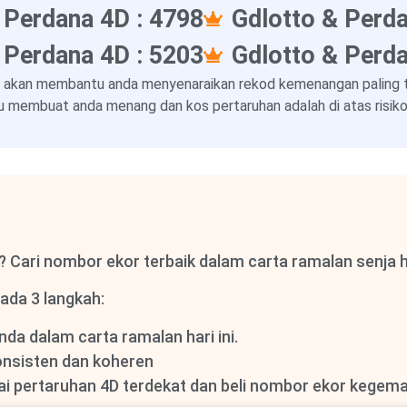
 Perdana 4D : 4798
Gdlotto & Perda
 Perdana 4D : 5203
Gdlotto & Perda
 akan membantu anda menyenaraikan rekod kemenangan paling ter
 membuat anda menang dan kos pertaruhan adalah di atas risiko 
Cari nombor ekor terbaik dalam carta ramalan senja har
ada 3 langkah:
a dalam carta ramalan hari ini.
onsisten dan koheren
dai pertaruhan 4D terdekat dan beli nombor ekor kegem