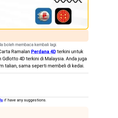
nda boleh membaca kembali lagi.
Carta Ramalan
Perdana 4D
terkini untuk
Gdlotto 4D terkini di Malaysia. Anda juga
 talian, sama seperti membeli di kedai.
Us
if have any suggestions.