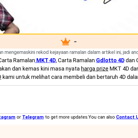
-
kan mengemaskini rekod kejayaan ramalan dalam artikel ini, jadi a
Carta Ramalan
MKT 4D
, Carta Ramalan
Gdlotto 4D
dan 
diakan dan kemas kini masa nyata
harga prize
MKT 4D dan 
D
kami untuk melihat cara membeli dan bertaruh 4D dalam
tagram
or
Telegram
to get more updates.You can also
Contact 