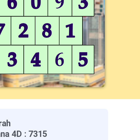
rah
na 4D : 7315