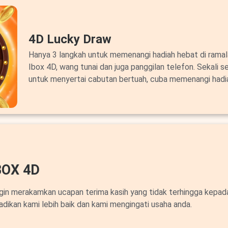
4D Lucky Draw
Hanya 3 langkah untuk memenangi hadiah hebat di ram
Ibox 4D, wang tunai dan juga panggilan telefon. Sekali s
untuk menyertai cabutan bertuah, cuba memenangi hadi
OX 4D
ngin merakamkan ucapan terima kasih yang tidak terhingga kepa
adikan kami lebih baik dan kami mengingati usaha anda.