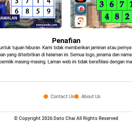
Penafian
untuk tujuan hiburan. Kami tidak memberikan jaminan atau pern
 yang diterbitkan di halaman ini. Semua logo, jenama dan nama p
emilik masing-masing. Laman web ini tidak berafiliasi dengan ma
Contact Us
About Us
© Copyright 2026 Dato Chai All Rights Reserved