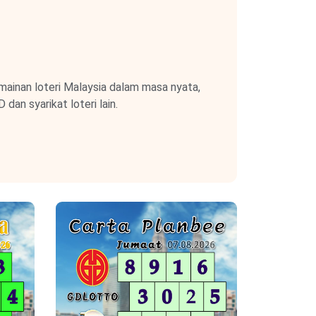
ainan loteri Malaysia dalam masa nyata,
an syarikat loteri lain.