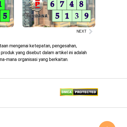
NEXT
yataan mengenai ketepatan, pengesahan,
roduk yang disebut dalam artikel ini adalah
na-mana organisasi yang berkaitan.