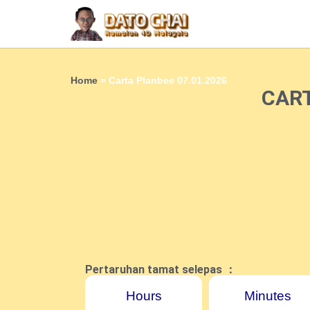
Home
»
Carta Planbee 07.01.2026
CART
Pertaruhan tamat selepas ：
Hours
Minutes