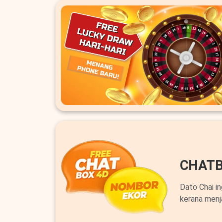
CHATB
Dato Chai i
kerana menj