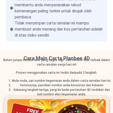
membantu anda menyenaraikan rekod
kemenangan paling terkini untuk dirujuk oleh
pembaca.
Tidak menyimpan carta ramalan ini mampu
membuat anda menang dan kos pertaruhan adalah
di atas risiko sendiri.
Cara Main Carta Planbee 4D
Belum jumpa nombor ekor yang bagus lagi? Cari nombor ekor terbaik dalam
carta ramalan senja hari ini!
Proses menggunakan carta ini terdiri daripada 3 langkah:
Mula-mula, cari nombor kegemaran anda dalam carta ramalan hari ini.
Seterusnya, pastikan nombor anda konsisten dan koheren
Sekarang langkah ketiga, pergi ke kedai pertaruhan 4D terdekat dan
beli nombor ekor kegemaran anda.