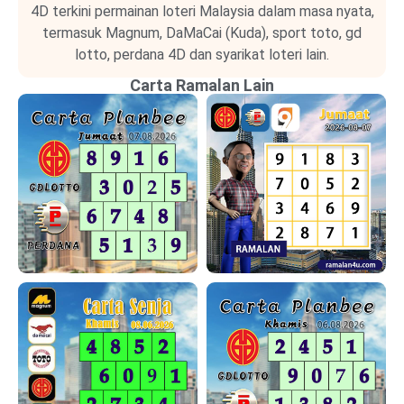
4D terkini permainan loteri Malaysia dalam masa nyata,
termasuk Magnum, DaMaCai (Kuda), sport toto, gd
lotto, perdana 4D dan syarikat loteri lain.
Carta Ramalan Lain