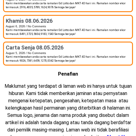
Kami membawakan anda carta ramalan Gd Lotto dan MKT 4D hari ini. Ramalan nombor ekor
termasuk: 2916, 4035, 5789, 1624, 9076 Semoga berjaya!
Khamis 08.06.2026
August 6, 2026
No Comments
Kami membawakan anda carta ramalan Gd Lotto dan MKT 4D hari ini. Ramalan nombor ekor
termasuk: 8491, 3725, 5604, 9183, 1543 Semoga berjaya!
Carta Senja 08.05.2026
August 5, 2026
No Comments
Kami membawakan anda carta ramalan Gd Lotto dan MKT 4D hari ini. Ramalan nombor ekor
termasuk: 9026, 7381, 6459, 1270, 0342 Semoga berjaya!
Penafian
Maklumat yang terdapat di laman web ini hanya untuk tujuan
hiburan. Kami tidak memberikan jaminan atau pernyataan
mengenai ketepatan, pengesahan, ketepatan masa atau
kelengkapan hasil permainan yang diterbitkan di halaman ini.
Semua logo, jenama dan nama produk yang disebut dalam
artikel ini adalah tanda dagang atau tanda dagang berdaftar
dari pemilik masing-masing. Laman web ini tidak berafiliasi