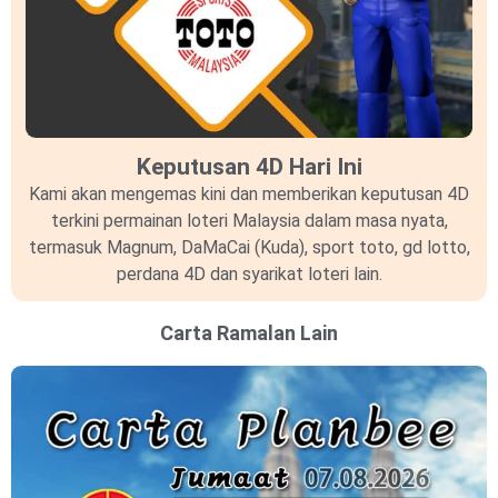
Keputusan 4D Hari Ini
Kami akan mengemas kini dan memberikan keputusan 4D
terkini permainan loteri Malaysia dalam masa nyata,
termasuk Magnum, DaMaCai (Kuda), sport toto, gd lotto,
perdana 4D dan syarikat loteri lain.
Carta Ramalan Lain