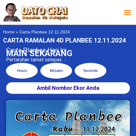
Carta L
Carta 
Carta
Carta S
Lucky D
Lucky
Chatbox 4D
Home
»
Carta Planbee 12.11.2024
CARTA RAMALAN 4D PLANBEE 12.11.2024
Carta Planbee Hari Ini
MAIN SEKARANG
Pertaruhan tamat selepas ：
Hours
Minutes
Seconds
Ambil Nombor Ekor Anda