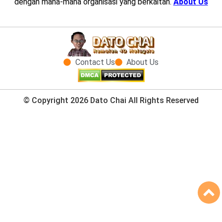
dengan mana-mana organisasi yang berkaitan.
About Us
Contact Us
About Us
© Copyright 2026 Dato Chai All Rights Reserved