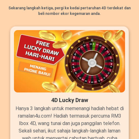
Sekarang langkah ketiga, pergi ke kedai pertaruhan 4D terdekat dan
beli nombor ekor kegemaran anda.
4D Lucky Draw
Hanya 3 langkah untuk memenangi hadiah hebat di
ramalan4u.com! Hadiah termasuk percuma RM3
Ibox 4D, wang tunai dan juga panggilan telefon.
Sekali sehari, ikut sahaja langkah-langkah laman
web untuk menyertai cabutan bertuah, cuba