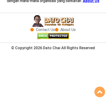
dengan mana-mana organisasi yang berkaitan.
About Us
Contact Us
About Us
© Copyright 2026 Dato Chai All Rights Reserved