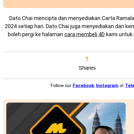
Dato Chai mencipta dan menyediakan
Carta Ramal
2024 setiap hari. Dato Chai juga menyediakan dan k
boleh pergi ke halaman
cara membeli 4D
kami untuk 
1
Shares
Follow our
F
acebook
,
Instagram
or
Tel