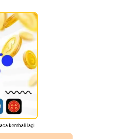
aca kembali lagi.