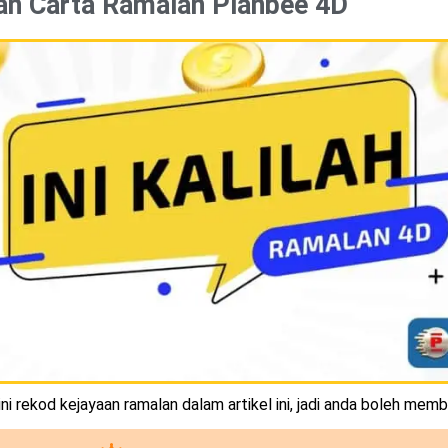
an Carta Ramalan Planbee 4D
i rekod kejayaan ramalan dalam artikel ini, jadi anda boleh memb