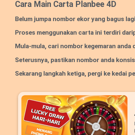
Cara Main Carta Planbee 4D
Belum jumpa nombor ekor yang bagus lagi? 
Proses menggunakan carta ini terdiri dari
Mula-mula, cari nombor kegemaran anda da
Seterusnya, pastikan nombor anda konsi
Sekarang langkah ketiga, pergi ke kedai 