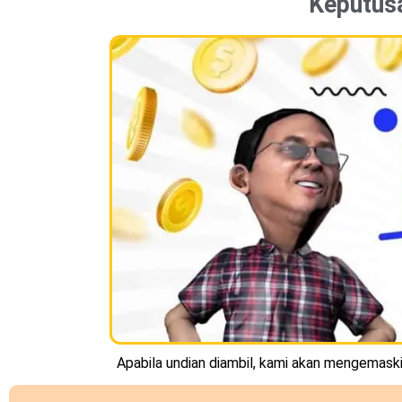
Keputus
Apabila undian diambil, kami akan mengemaskin