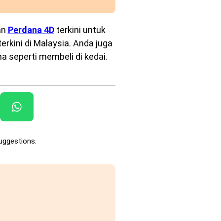
an
Perdana 4D
terkini untuk
rkini di Malaysia. Anda juga
a seperti membeli di kedai.
uggestions.