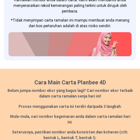
Ramalkan nombor anda dalam carta. Kami akan membantu anda
menyenaraikan rekod kemenangan paling terkini untuk dirujuk oleh
pembaca.
*Tidak menyimpan carta ramalan ini mampu membuat anda menang
dan kos pertaruhan adalah di atas risiko sendiri.
Cara Main Carta Planbee 4D
Belum jumpa nombor ekor yang bagus lagi? Cari nombor ekor terbaik
dalam carta ramalan senja hari ini!
Proses menggunakan carta ini terdiri daripada 3 langkah:
Mula-mula, cari nombor kegemaran anda dalam carta ramalan hari
ini.
Seterusnya, pastikan nombor anda konsisten dan koheren
(cth.
bentuk L, bentuk T, bentuk I).