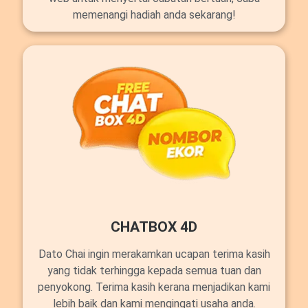
memenangi hadiah anda sekarang!
CHATBOX 4D
Dato Chai ingin merakamkan ucapan terima kasih
yang tidak terhingga kepada semua tuan dan
penyokong. Terima kasih kerana menjadikan kami
lebih baik dan kami mengingati usaha anda.