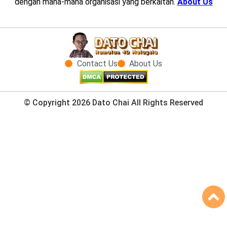
dengan mana-mana organisasi yang berkaitan.
About Us
Contact Us
About Us
© Copyright 2026 Dato Chai All Rights Reserved