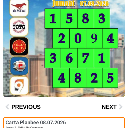
PREVIOUS
NEXT
Carta Planbee 08.07.2026
August 7, 2026
No Comments