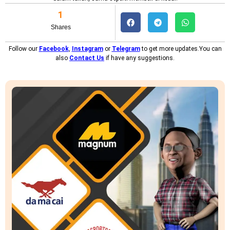
1
Shares
Follow our
F
acebook
,
Instagram
or
Telegram
to get more updates.You can
also
Contact Us
if have any suggestions.