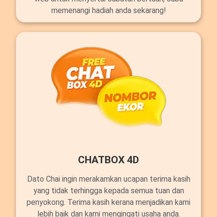
memenangi hadiah anda sekarang!
CHATBOX 4D
Dato Chai ingin merakamkan ucapan terima kasih
yang tidak terhingga kepada semua tuan dan
penyokong. Terima kasih kerana menjadikan kami
lebih baik dan kami mengingati usaha anda.