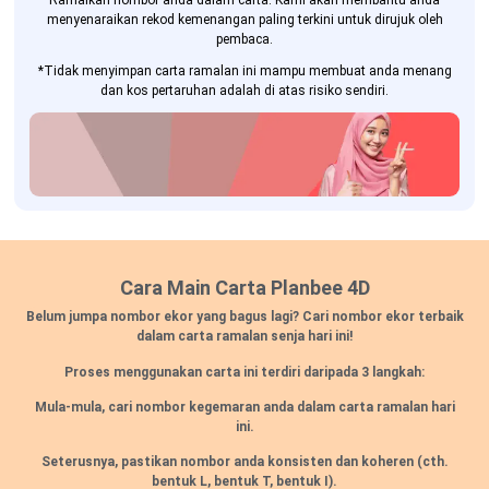
Ramalkan nombor anda dalam carta. Kami akan membantu anda
menyenaraikan rekod kemenangan paling terkini untuk dirujuk oleh
pembaca.
*Tidak menyimpan carta ramalan ini mampu membuat anda menang
dan kos pertaruhan adalah di atas risiko sendiri.
Cara Main Carta Planbee 4D
Belum jumpa nombor ekor yang bagus lagi? Cari nombor ekor terbaik
dalam carta ramalan senja hari ini!
Proses menggunakan carta ini terdiri daripada 3 langkah:
Mula-mula, cari nombor kegemaran anda dalam carta ramalan hari
ini.
Seterusnya, pastikan nombor anda konsisten dan koheren
(cth.
bentuk L, bentuk T, bentuk I).