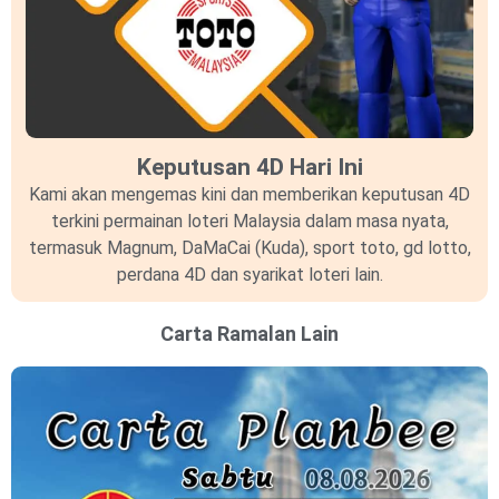
Keputusan 4D Hari Ini
Kami akan mengemas kini dan memberikan keputusan 4D
terkini permainan loteri Malaysia dalam masa nyata,
termasuk Magnum, DaMaCai (Kuda), sport toto, gd lotto,
perdana 4D dan syarikat loteri lain.
Carta Ramalan Lain