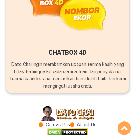
CHATBOX 4D
Dato Chai ingin merakamkan ucapan terima kasih yang
tidak terhingga kepada semua tuan dan penyokong.
Terima kasih kerana menjadikan kami lebih baik dan kami
mengingati usaha anda.
Contact Us
About Us