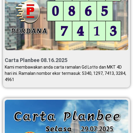
Carta Planbee 08.16.2025
Kami membawakan anda carta ramalan Gd Lotto dan MKT 4D
hari ini. Ramalan nombor ekor termasuk: 5340, 1297, 7413, 3284,
4961