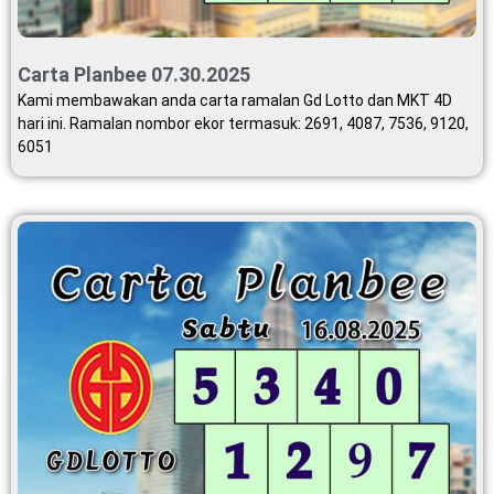
Carta Planbee 07.30.2025
Kami membawakan anda carta ramalan Gd Lotto dan MKT 4D
hari ini. Ramalan nombor ekor termasuk: 2691, 4087, 7536, 9120,
6051