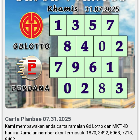
Carta Planbee 07.31.2025
Kami membawakan anda carta ramalan Gd Lotto dan MKT 4D
hari ini. Ramalan nombor ekor termasuk: 1870, 3492, 5068, 7213,
8402