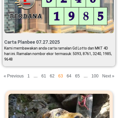
Carta Planbee 07.27.2025
Kami membawakan anda carta ramalan Gd Lotto dan MKT 4D
hari ini. Ramalan nombor ekor termasuk: 5093, 8761, 3240, 1985,
9648
« Previous
1
…
61
62
63
64
65
…
100
Next »