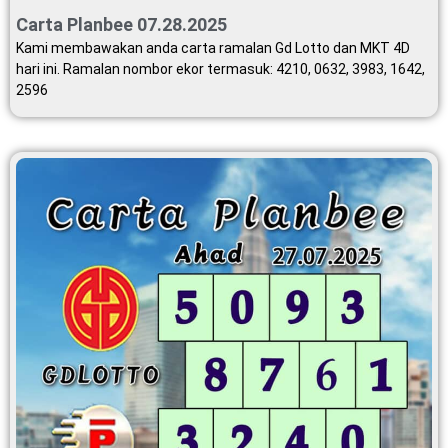
Carta Planbee 07.28.2025
Kami membawakan anda carta ramalan Gd Lotto dan MKT 4D
hari ini. Ramalan nombor ekor termasuk: 4210, 0632, 3983, 1642,
2596