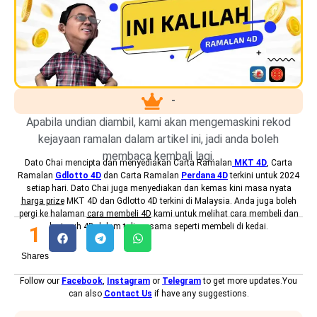
-
Apabila undian diambil, kami akan mengemaskini rekod
kejayaan ramalan dalam artikel ini, jadi anda boleh
membaca kembali lagi.
Dato Chai mencipta dan menyediakan
Carta Ramalan
MKT 4D
, Carta
Ramalan
Gdlotto 4D
dan Carta Ramalan
Perdana 4D
terkini untuk 2024
setiap hari. Dato Chai juga menyediakan dan kemas kini masa nyata
harga prize
MKT 4D dan Gdlotto 4D terkini di Malaysia. Anda juga boleh
pergi ke halaman
cara membeli 4D
kami untuk melihat cara membeli dan
bertaruh 4D dalam talian, sama seperti membeli di kedai.
1
Shares
Follow our
Facebook
,
Instagram
or
Telegram
to get more updates.You
can also
Contact Us
if have any suggestions.