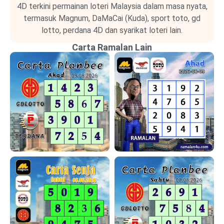
4D terkini permainan loteri Malaysia dalam masa nyata,
termasuk Magnum, DaMaCai (Kuda), sport toto, gd
lotto, perdana 4D dan syarikat loteri lain.
Carta Ramalan Lain