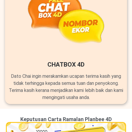
CHATBOX 4D
Dato Chai ingin merakamkan ucapan terima kasih yang
tidak terhingga kepada semua tuan dan penyokong.
Terima kasih kerana menjadikan kami lebih baik dan kami
mengingati usaha anda.
Keputusan Carta Ramalan Planbee 4D