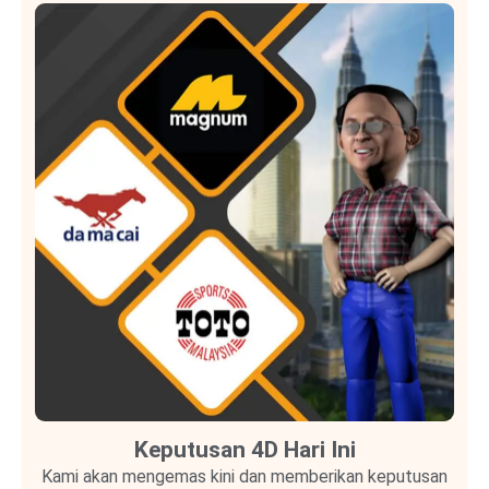
Keputusan 4D Hari Ini
Kami akan mengemas kini dan memberikan keputusan