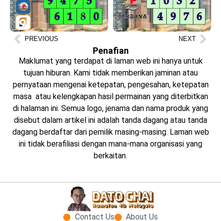
PREVIOUS
NEXT
Penafian
Maklumat yang terdapat di laman web ini hanya untuk
tujuan hiburan. Kami tidak memberikan jaminan atau
pernyataan mengenai ketepatan, pengesahan, ketepatan
masa atau kelengkapan hasil permainan yang diterbitkan
di halaman ini. Semua logo, jenama dan nama produk yang
disebut dalam artikel ini adalah tanda dagang atau tanda
dagang berdaftar dari pemilik masing-masing. Laman web
ini tidak berafiliasi dengan mana-mana organisasi yang
berkaitan.
Contact Us
About Us