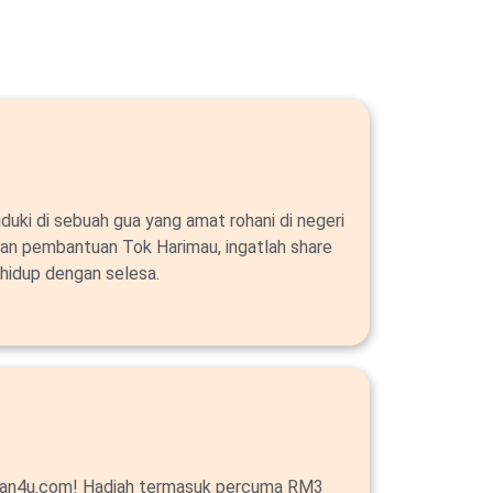
duki di sebuah gua yang amat rohani di negeri
an pembantuan Tok Harimau, ingatlah share
hidup dengan selesa.
alan4u.com! Hadiah termasuk percuma RM3