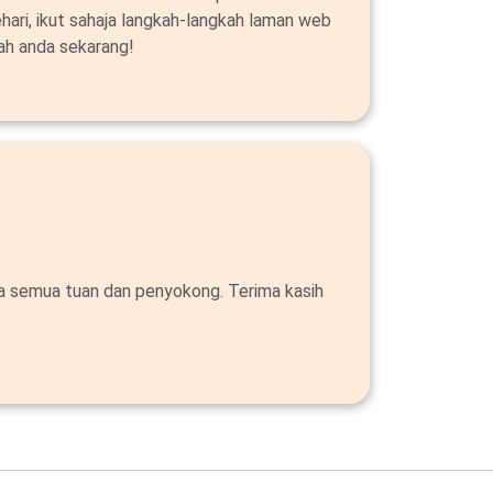
ehari, ikut sahaja langkah-langkah laman web
ah anda sekarang!
da semua tuan dan penyokong. Terima kasih