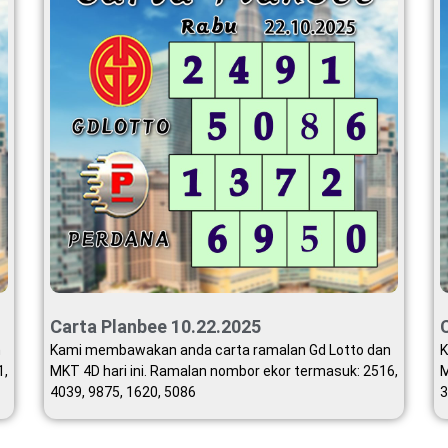
Carta Planbee 10.22.2025
n
Kami membawakan anda carta ramalan Gd Lotto dan
K
1,
MKT 4D hari ini. Ramalan nombor ekor termasuk: 2516,
M
4039, 9875, 1620, 5086
3