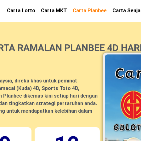
Carta Lotto
Carta MKT
Carta Planbee
Carta Senja
RTA RAMALAN PLANBEE 4D HARI 
laysia, direka khas untuk peminat
macai (Kuda) 4D, Sports Toto 4D,
n Planbee dikemas kini setiap hari dengan
dan tingkatkan strategi pertaruhan anda.
ang untuk mendapatkan kelebihan dalam