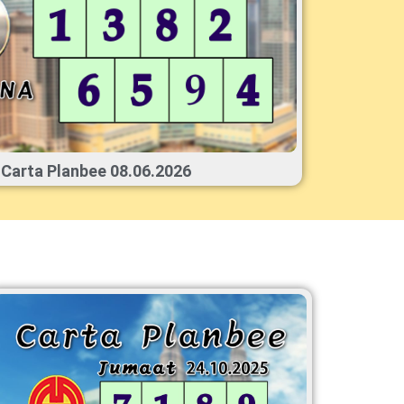
Carta Planbee 08.06.2026