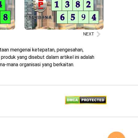
NEXT
yataan mengenai ketepatan, pengesahan,
roduk yang disebut dalam artikel ini adalah
na-mana organisasi yang berkaitan.