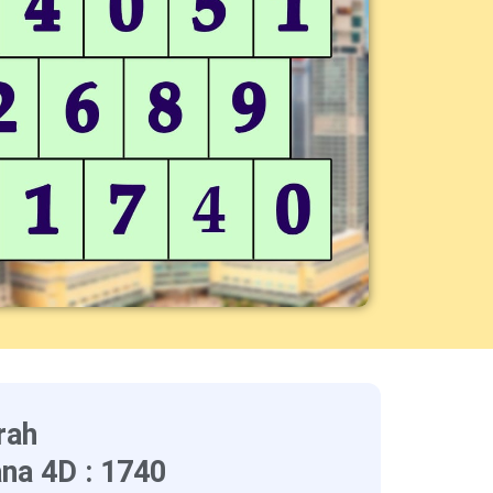
rah
na 4D : 1740