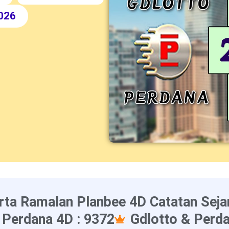
026
rta Ramalan Planbee 4D Catatan Seja
 Perdana 4D : 9372
Gdlotto & Perda