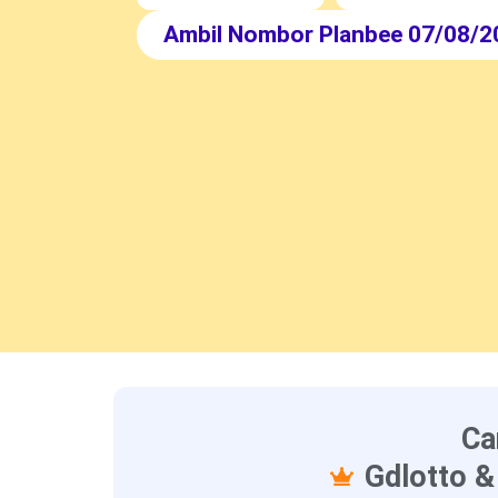
Ambil Nombor Planbee 07/08/2
Ca
Gdlotto &