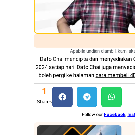
Apabila undian diambil, kami a
Dato Chai mencipta dan menyediakan
2024 setiap hari. Dato Chai juga menye
boleh pergi ke halaman
cara membeli 4
1
Shares
Follow our
Facebook
,
Ins