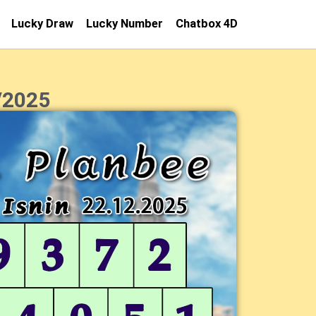
Lucky Draw
Lucky Number
Chatbox 4D
/2025