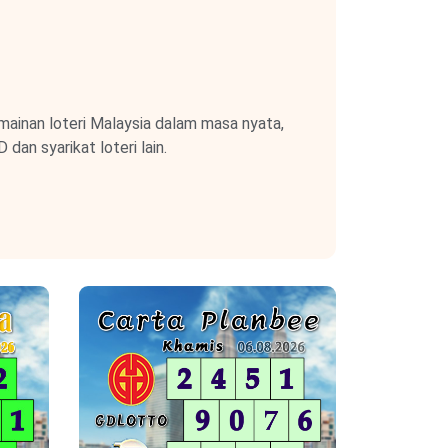
ainan loteri Malaysia dalam masa nyata,
an syarikat loteri lain.