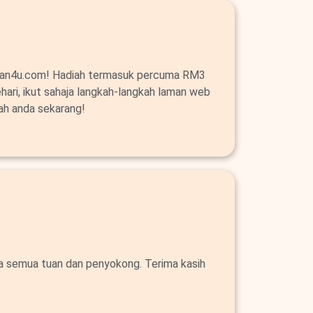
alan4u.com! Hadiah termasuk percuma RM3
ehari, ikut sahaja langkah-langkah laman web
ah anda sekarang!
da semua tuan dan penyokong. Terima kasih