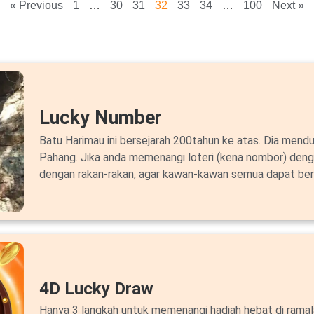
« Previous
1
…
30
31
32
33
34
…
100
Next »
Lucky Number
Batu Harimau ini bersejarah 200tahun ke atas. Dia mendu
Pahang. Jika anda memenangi loteri (kena nombor) deng
dengan rakan-rakan, agar kawan-kawan semua dapat ber
4D Lucky Draw
Hanya 3 langkah untuk memenangi hadiah hebat di ram