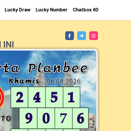
Lucky Draw
Lucky Number
Chatbox 4D
INI