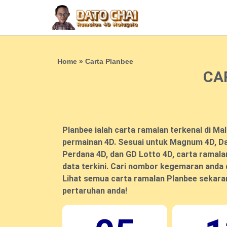
Home
»
Carta Planbee
CA
Planbee ialah carta ramalan terkenal di Ma
permainan 4D. Sesuai untuk Magnum 4D, Da
Perdana 4D, dan GD Lotto 4D, carta ramala
data terkini. Cari nombor kegemaran anda 
Lihat semua carta ramalan Planbee sekar
pertaruhan anda!