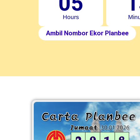
05
1
Hours
Min
Ambil Nombor Ekor Planbee