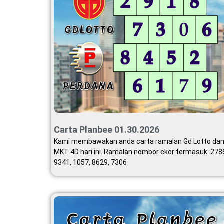
Carta Planbee 01.30.2026
Kami membawakan anda carta ramalan Gd Lotto da
MKT 4D hari ini. Ramalan nombor ekor termasuk: 278
9341, 1057, 8629, 7306