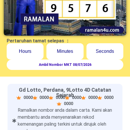
Pertaruhan tamat selepas ：
Hours
Minutes
Seconds
Ambil Nombor MKT 08/07/2026
Gd Lotto, Perdana, 9Lotto 4D Catatan
Sejarah
0000
0000
0000
0000
0000
0000
0000
Ramalkan nombor anda dalam carta. Kami akan
membantu anda menyenaraikan rekod
kemenangan paling terkini untuk dirujuk oleh