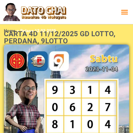
Carta L
Carta 
Carta
Carta S
Lucky D
Lucky
Chatbox 4D
Home
»
Selasa 12.02.2025
CARTA 4D 11/12/2025 GD LOTTO,
PERDANA, 9LOTTO