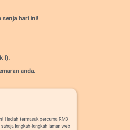
enja hari ini!
 I).
gemaran anda.
om! Hadiah termasuk percuma RM3
ut sahaja langkah-langkah laman web