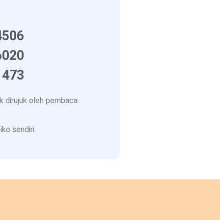
4506
6020
1473
 dirujuk oleh pembaca.
ko sendiri.