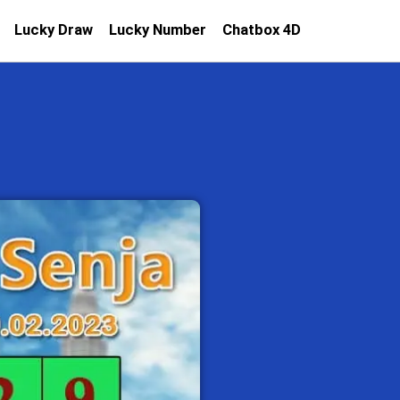
Lucky Draw
Lucky Number
Chatbox 4D