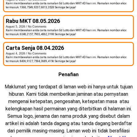
Kami membawakan anda carta ramalan Gd Lotto dan MKT 4D hari ini. Ramalan nombor ekor
termasuk: 1368, 7549, 9207, 6813, 3528 Semoga berjaya!
Rabu MKT 08.05.2026
August 5, 2026
No Comments
Kami membawakan anda carta ramalan Gd Lotto dan MKT 4D hari ini. Ramalan nombor ekor
termasuk: 6348, 2157, 7903, 4862, 3198 Semoga berjaya!
Carta Senja 08.04.2026
August 4, 2026
No Comments
Kami membawakan anda carta ramalan Gd Lotto dan MKT 4D hari ini. Ramalan nombor ekor
termasuk: 8436, 9127, 7504, 3689, 4156 Semoga berjaya!
Penafian
Maklumat yang terdapat di laman web ini hanya untuk tujuan
hiburan. Kami tidak memberikan jaminan atau pernyataan
mengenai ketepatan, pengesahan, ketepatan masa atau
kelengkapan hasil permainan yang diterbitkan di halaman ini.
Semua logo, jenama dan nama produk yang disebut dalam
artikel ini adalah tanda dagang atau tanda dagang berdaftar
dari pemilik masing-masing. Laman web ini tidak berafiliasi