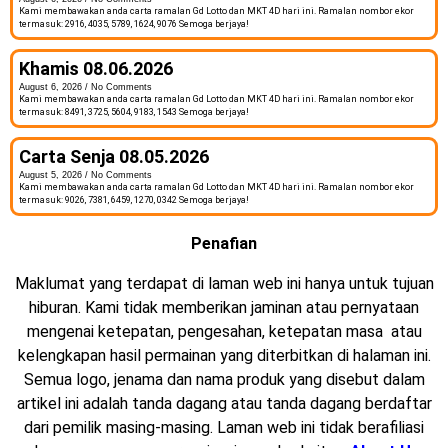
Kami membawakan anda carta ramalan Gd Lotto dan MKT 4D hari ini. Ramalan nombor ekor
termasuk: 2916, 4035, 5789, 1624, 9076 Semoga berjaya!
Khamis 08.06.2026
August 6, 2026
No Comments
Kami membawakan anda carta ramalan Gd Lotto dan MKT 4D hari ini. Ramalan nombor ekor
termasuk: 8491, 3725, 5604, 9183, 1543 Semoga berjaya!
Carta Senja 08.05.2026
August 5, 2026
No Comments
Kami membawakan anda carta ramalan Gd Lotto dan MKT 4D hari ini. Ramalan nombor ekor
termasuk: 9026, 7381, 6459, 1270, 0342 Semoga berjaya!
Penafian
Maklumat yang terdapat di laman web ini hanya untuk tujuan
hiburan. Kami tidak memberikan jaminan atau pernyataan
mengenai ketepatan, pengesahan, ketepatan masa atau
kelengkapan hasil permainan yang diterbitkan di halaman ini.
Semua logo, jenama dan nama produk yang disebut dalam
artikel ini adalah tanda dagang atau tanda dagang berdaftar
dari pemilik masing-masing. Laman web ini tidak berafiliasi