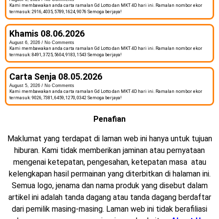
Kami membawakan anda carta ramalan Gd Lotto dan MKT 4D hari ini. Ramalan nombor ekor
termasuk: 2916, 4035, 5789, 1624, 9076 Semoga berjaya!
Khamis 08.06.2026
August 6, 2026
No Comments
Kami membawakan anda carta ramalan Gd Lotto dan MKT 4D hari ini. Ramalan nombor ekor
termasuk: 8491, 3725, 5604, 9183, 1543 Semoga berjaya!
Carta Senja 08.05.2026
August 5, 2026
No Comments
Kami membawakan anda carta ramalan Gd Lotto dan MKT 4D hari ini. Ramalan nombor ekor
termasuk: 9026, 7381, 6459, 1270, 0342 Semoga berjaya!
Penafian
Maklumat yang terdapat di laman web ini hanya untuk tujuan
hiburan. Kami tidak memberikan jaminan atau pernyataan
mengenai ketepatan, pengesahan, ketepatan masa atau
kelengkapan hasil permainan yang diterbitkan di halaman ini.
Semua logo, jenama dan nama produk yang disebut dalam
artikel ini adalah tanda dagang atau tanda dagang berdaftar
dari pemilik masing-masing. Laman web ini tidak berafiliasi