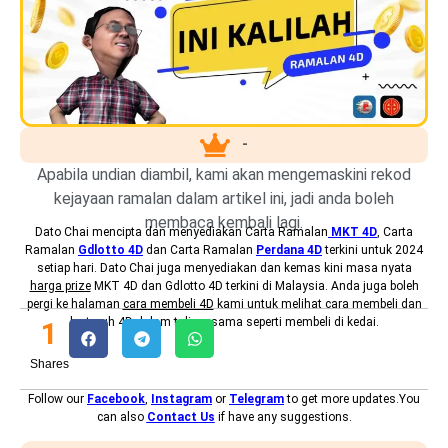
-
Apabila undian diambil, kami akan mengemaskini rekod
kejayaan ramalan dalam artikel ini, jadi anda boleh
membaca kembali lagi.
Dato Chai mencipta dan menyediakan
Carta Ramalan
MKT 4D
, Carta
Ramalan
Gdlotto 4D
dan Carta Ramalan
Perdana 4D
terkini untuk 2024
setiap hari. Dato Chai juga menyediakan dan kemas kini masa nyata
harga prize
MKT 4D dan Gdlotto 4D terkini di Malaysia. Anda juga boleh
pergi ke halaman
cara membeli 4D
kami untuk melihat cara membeli dan
bertaruh 4D dalam talian, sama seperti membeli di kedai.
1
Shares
Follow our
Facebook
,
Instagram
or
Telegram
to get more updates.You
can also
Contact Us
if have any suggestions.