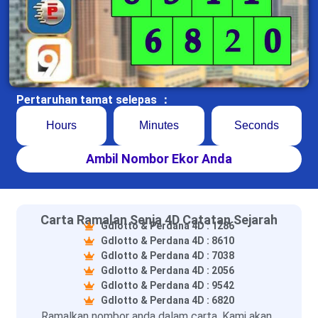
Pertaruhan tamat selepas ：
Hours
Minutes
Seconds
Ambil Nombor Ekor Anda
Carta Ramalan Senja 4D Catatan Sejarah
Gdlotto & Perdana 4D : 1286
Gdlotto & Perdana 4D : 8610
Gdlotto & Perdana 4D : 7038
Gdlotto & Perdana 4D : 2056
Gdlotto & Perdana 4D : 9542
Gdlotto & Perdana 4D : 6820
Ramalkan nombor anda dalam carta. Kami akan