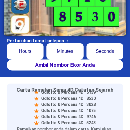
Pertaruhan tamat selepas ：
Hours
Minutes
Seconds
Ambil Nombor Ekor Anda
Carta Ramalan Senja 4D Catatan Sejarah
Gdlotto & Perdana 4D : 6159
Gdlotto & Perdana 4D : 8530
Gdlotto & Perdana 4D : 3028
Gdlotto & Perdana 4D : 1075
Gdlotto & Perdana 4D : 9746
Gdlotto & Perdana 4D : 5243
Ramalkan nombor anda dalam carta. Kami akan