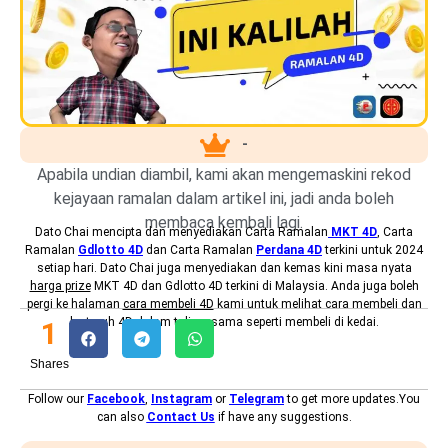
-
Apabila undian diambil, kami akan mengemaskini rekod
kejayaan ramalan dalam artikel ini, jadi anda boleh
membaca kembali lagi.
Dato Chai mencipta dan menyediakan
Carta Ramalan
MKT 4D
, Carta
Ramalan
Gdlotto 4D
dan Carta Ramalan
Perdana 4D
terkini untuk 2024
setiap hari. Dato Chai juga menyediakan dan kemas kini masa nyata
harga prize
MKT 4D dan Gdlotto 4D terkini di Malaysia. Anda juga boleh
pergi ke halaman
cara membeli 4D
kami untuk melihat cara membeli dan
bertaruh 4D dalam talian, sama seperti membeli di kedai.
1
Shares
Follow our
Facebook
,
Instagram
or
Telegram
to get more updates.You
can also
Contact Us
if have any suggestions.