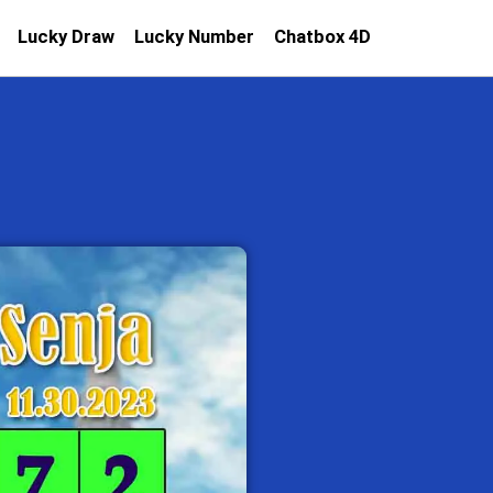
Lucky Draw
Lucky Number
Chatbox 4D