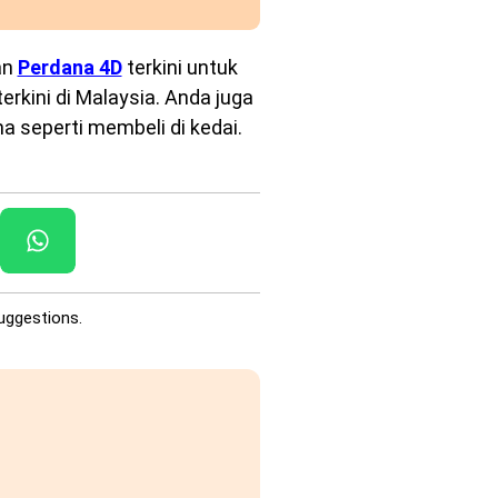
an
Perdana 4D
terkini untuk
rkini di Malaysia. Anda juga
a seperti membeli di kedai.
uggestions.