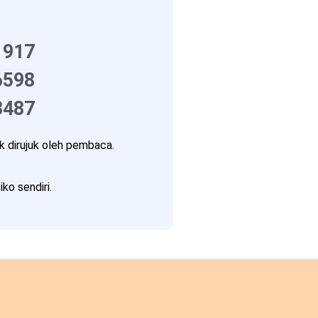
1917
6598
3487
 dirujuk oleh pembaca.
ko sendiri.