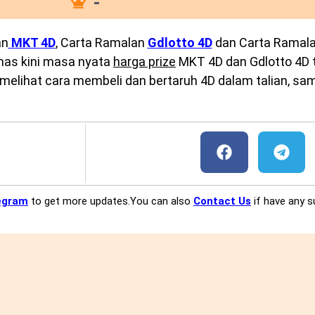
-
an
MKT 4D
, Carta Ramalan
Gdlotto 4D
dan Carta Ramal
emas kini masa nyata
harga prize
MKT 4D dan Gdlotto 4D te
melihat cara membeli dan bertaruh 4D dalam talian, sam
egram
to get more updates.You can also
Contact Us
if have any s