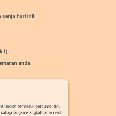
enja hari ini!
 I).
gemaran anda.
om! Hadiah termasuk percuma RM3
ut sahaja langkah-langkah laman web