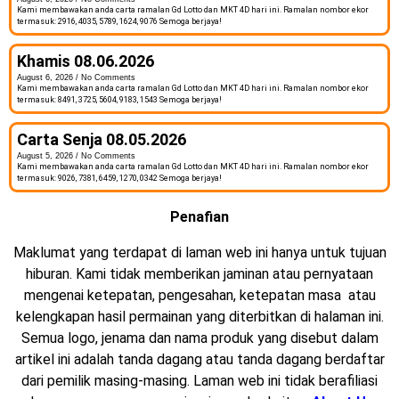
Kami membawakan anda carta ramalan Gd Lotto dan MKT 4D hari ini. Ramalan nombor ekor
termasuk: 2916, 4035, 5789, 1624, 9076 Semoga berjaya!
Khamis 08.06.2026
August 6, 2026
No Comments
Kami membawakan anda carta ramalan Gd Lotto dan MKT 4D hari ini. Ramalan nombor ekor
termasuk: 8491, 3725, 5604, 9183, 1543 Semoga berjaya!
Carta Senja 08.05.2026
August 5, 2026
No Comments
Kami membawakan anda carta ramalan Gd Lotto dan MKT 4D hari ini. Ramalan nombor ekor
termasuk: 9026, 7381, 6459, 1270, 0342 Semoga berjaya!
Penafian
Maklumat yang terdapat di laman web ini hanya untuk tujuan
hiburan. Kami tidak memberikan jaminan atau pernyataan
mengenai ketepatan, pengesahan, ketepatan masa atau
kelengkapan hasil permainan yang diterbitkan di halaman ini.
Semua logo, jenama dan nama produk yang disebut dalam
artikel ini adalah tanda dagang atau tanda dagang berdaftar
dari pemilik masing-masing. Laman web ini tidak berafiliasi