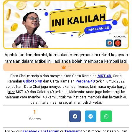
Apabila undian diambil, kami akan mengemaskini rekod kejayaan
ramalan dalam artikel ini, jadi anda boleh membaca kembali lagi.
-
Dato Chai mencipta dan menyediakan
Carta Ramalan
MKT 4D
, Carta
Ramalan
Gdlotto 4D
dan Carta Ramalan
Perdana 4D
terkini untuk 2022
setiap hari. Dato Chai juga menyediakan dan kemas kini masa nyata
harga
prize
MKT 4D dan Gdlotto 4D terkini di Malaysia. Anda juga boleh pergi ke
halaman
cara membeli 4D
kami untuk melihat cara membeli dan bertaruh 4D
dalam talian, sama seperti membeli di kedai.
1
Shares
Follow our
Facebook
,
Instagram
or
Telegram
to get more updates.You can