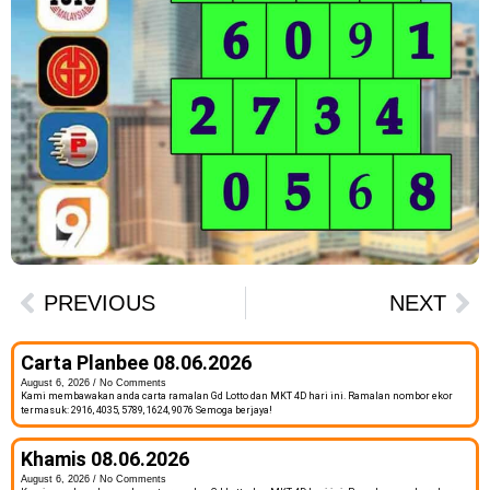
PREVIOUS
NEXT
Carta Planbee 08.06.2026
August 6, 2026
No Comments
Kami membawakan anda carta ramalan Gd Lotto dan MKT 4D hari ini. Ramalan nombor ekor
termasuk: 2916, 4035, 5789, 1624, 9076 Semoga berjaya!
Khamis 08.06.2026
August 6, 2026
No Comments