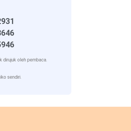
2931
8646
5946
 dirujuk oleh pembaca.
ko sendiri.