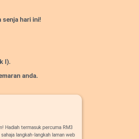
enja hari ini!
 I).
gemaran anda.
om! Hadiah termasuk percuma RM3
ut sahaja langkah-langkah laman web