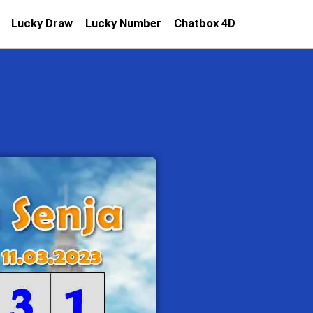
Lucky Draw
Lucky Number
Chatbox 4D