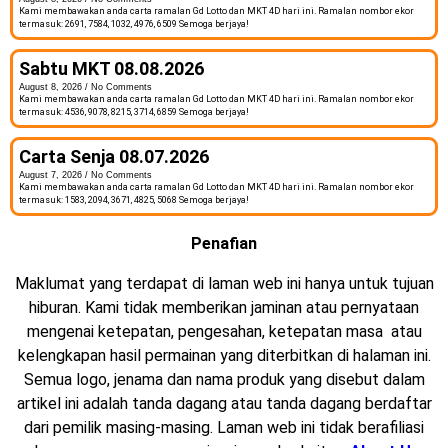
Kami membawakan anda carta ramalan Gd Lotto dan MKT 4D hari ini. Ramalan nombor ekor
termasuk: 2691, 7584, 1032, 4976, 6509 Semoga berjaya!
Sabtu MKT 08.08.2026
August 8, 2026
No Comments
Kami membawakan anda carta ramalan Gd Lotto dan MKT 4D hari ini. Ramalan nombor ekor
termasuk: 4536, 9078, 8215, 3714, 6859 Semoga berjaya!
Carta Senja 08.07.2026
August 7, 2026
No Comments
Kami membawakan anda carta ramalan Gd Lotto dan MKT 4D hari ini. Ramalan nombor ekor
termasuk: 1583, 2094, 3671, 4825, 5068 Semoga berjaya!
Penafian
Maklumat yang terdapat di laman web ini hanya untuk tujuan
hiburan. Kami tidak memberikan jaminan atau pernyataan
mengenai ketepatan, pengesahan, ketepatan masa atau
kelengkapan hasil permainan yang diterbitkan di halaman ini.
Semua logo, jenama dan nama produk yang disebut dalam
artikel ini adalah tanda dagang atau tanda dagang berdaftar
dari pemilik masing-masing. Laman web ini tidak berafiliasi