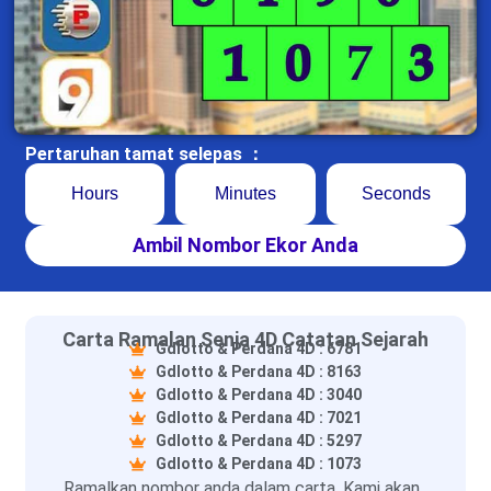
Pertaruhan tamat selepas ：
Hours
Minutes
Seconds
Ambil Nombor Ekor Anda
Carta Ramalan Senja 4D Catatan Sejarah
Gdlotto & Perdana 4D : 6781
Gdlotto & Perdana 4D : 8163
Gdlotto & Perdana 4D : 3040
Gdlotto & Perdana 4D : 7021
Gdlotto & Perdana 4D : 5297
Gdlotto & Perdana 4D : 1073
Ramalkan nombor anda dalam carta. Kami akan