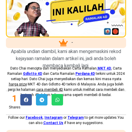
-
Apabila undian diambil, kami akan mengemaskini rekod
kejayaan ramalan dalam artikel ini, jadi anda boleh
membaca kembali lagi.
Dato Chai mencipta dan menyediakan
Carta Ramalan
MKT 4D
, Carta
Ramalan
Gdlotto 4D
dan Carta Ramalan
Perdana 4D
terkini untuk 2024
setiap hari. Dato Chai juga menyediakan dan kemas kini masa nyata
harga prize
MKT 4D dan Gdlotto 4D terkini di Malaysia. Anda juga boleh
pergi ke halaman
cara membeli 4D
kami untuk melihat cara membeli dan
bertaruh 4D dalam talian, sama seperti membeli di kedai.
1
Shares
Follow our
Facebook
,
Instagram
or
Telegram
to get more updates.You
can also
Contact Us
if have any suggestions.