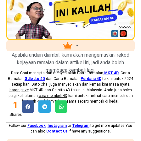
-
Apabila undian diambil, kami akan mengemaskini rekod
kejayaan ramalan dalam artikel ini, jadi anda boleh
membaca kembali lagi.
Dato Chai mencipta dan menyediakan
Carta Ramalan
MKT 4D
, Carta
Ramalan
Gdlotto 4D
dan Carta Ramalan
Perdana 4D
terkini untuk 2024
setiap hari. Dato Chai juga menyediakan dan kemas kini masa nyata
harga prize
MKT 4D dan Gdlotto 4D terkini di Malaysia. Anda juga boleh
pergi ke halaman
cara membeli 4D
kami untuk melihat cara membeli dan
bertaruh 4D dalam talian, sama seperti membeli di kedai.
1
Shares
Follow our
Facebook
,
Instagram
or
Telegram
to get more updates.You
can also
Contact Us
if have any suggestions.