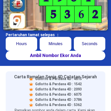
Pertaruhan tamat selepas ：
Hours
Minutes
Seconds
Ambil Nombor Ekor Anda
Carta Ramalan Senja 4D Catatan Sejarah
Gdlotto & Perdana 4D : 4615
Gdlotto & Perdana 4D : 1542
Gdlotto & Perdana 4D : 2093
Gdlotto & Perdana 4D : 6075
Gdlotto & Perdana 4D : 3786
Gdlotto & Perdana 4D : 5362
Ramalkan nombor anda dalam carta. Kami akan