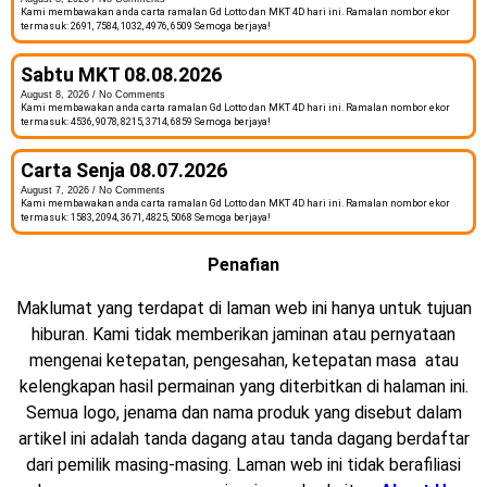
Kami membawakan anda carta ramalan Gd Lotto dan MKT 4D hari ini. Ramalan nombor ekor
termasuk: 2691, 7584, 1032, 4976, 6509 Semoga berjaya!
Sabtu MKT 08.08.2026
August 8, 2026
No Comments
Kami membawakan anda carta ramalan Gd Lotto dan MKT 4D hari ini. Ramalan nombor ekor
termasuk: 4536, 9078, 8215, 3714, 6859 Semoga berjaya!
Carta Senja 08.07.2026
August 7, 2026
No Comments
Kami membawakan anda carta ramalan Gd Lotto dan MKT 4D hari ini. Ramalan nombor ekor
termasuk: 1583, 2094, 3671, 4825, 5068 Semoga berjaya!
Penafian
Maklumat yang terdapat di laman web ini hanya untuk tujuan
hiburan. Kami tidak memberikan jaminan atau pernyataan
mengenai ketepatan, pengesahan, ketepatan masa atau
kelengkapan hasil permainan yang diterbitkan di halaman ini.
Semua logo, jenama dan nama produk yang disebut dalam
artikel ini adalah tanda dagang atau tanda dagang berdaftar
dari pemilik masing-masing. Laman web ini tidak berafiliasi