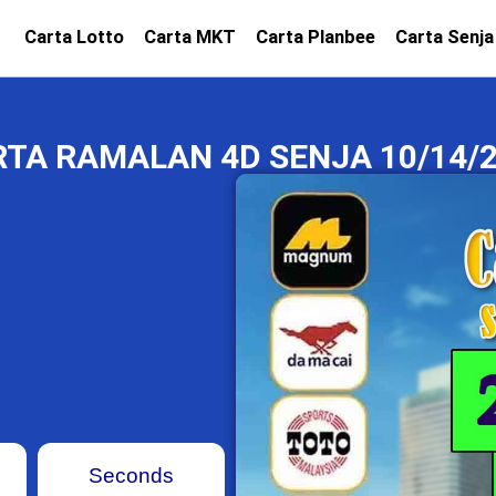
Carta Lotto
Carta MKT
Carta Planbee
Carta Senja
TA RAMALAN 4D SENJA 10/14/
Seconds