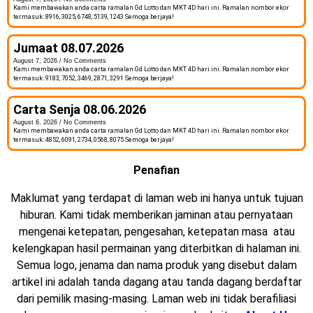
Kami membawakan anda carta ramalan Gd Lotto dan MKT 4D hari ini. Ramalan nombor ekor
termasuk: 8916, 3025, 6748, 5139, 1243 Semoga berjaya!
Jumaat 08.07.2026
August 7, 2026
No Comments
Kami membawakan anda carta ramalan Gd Lotto dan MKT 4D hari ini. Ramalan nombor ekor
termasuk: 9183, 7052, 3469, 2871, 3291 Semoga berjaya!
Carta Senja 08.06.2026
August 6, 2026
No Comments
Kami membawakan anda carta ramalan Gd Lotto dan MKT 4D hari ini. Ramalan nombor ekor
termasuk: 4852, 6091, 2734, 0568, 8075 Semoga berjaya!
Penafian
Maklumat yang terdapat di laman web ini hanya untuk tujuan
hiburan. Kami tidak memberikan jaminan atau pernyataan
mengenai ketepatan, pengesahan, ketepatan masa atau
kelengkapan hasil permainan yang diterbitkan di halaman ini.
Semua logo, jenama dan nama produk yang disebut dalam
artikel ini adalah tanda dagang atau tanda dagang berdaftar
dari pemilik masing-masing. Laman web ini tidak berafiliasi