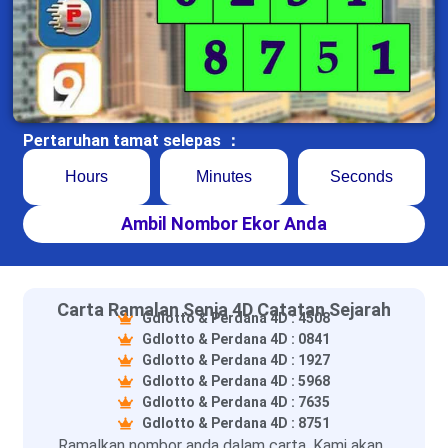
Pertaruhan tamat selepas ：
Hours
Minutes
Seconds
Ambil Nombor Ekor Anda
Carta Ramalan Senja 4D Catatan Sejarah
Gdlotto & Perdana 4D : 4508
Gdlotto & Perdana 4D : 0841
Gdlotto & Perdana 4D : 1927
Gdlotto & Perdana 4D : 5968
Gdlotto & Perdana 4D : 7635
Gdlotto & Perdana 4D : 8751
Ramalkan nombor anda dalam carta. Kami akan