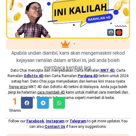
-
Apabila undian diambil, kami akan mengemaskini rekod
kejayaan ramalan dalam artikel ini, jadi anda boleh
membaca kembali lagi.
Dato Chai mencipta dan menyediakan
Carta Ramalan
MKT 4D
, Carta
Ramalan
Gdlotto 4D
dan Carta Ramalan
Perdana 4D
terkini untuk 2024
setiap hari. Dato Chai juga menyediakan dan kemas kini masa nyata
harga prize
MKT 4D dan Gdlotto 4D terkini di Malaysia. Anda juga boleh
pergi ke halaman
cara membeli 4D
kami untuk melihat cara membeli dan
bertaruh 4D dalam talian, sama seperti membeli di kedai.
1
Shares
Follow our
Facebook
,
Instagram
or
Telegram
to get more updates.You
can also
Contact Us
if have any suggestions.