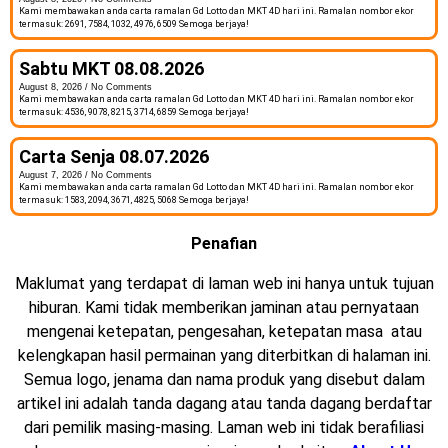
Kami membawakan anda carta ramalan Gd Lotto dan MKT 4D hari ini. Ramalan nombor ekor
termasuk: 2691, 7584, 1032, 4976, 6509 Semoga berjaya!
Sabtu MKT 08.08.2026
August 8, 2026
No Comments
Kami membawakan anda carta ramalan Gd Lotto dan MKT 4D hari ini. Ramalan nombor ekor
termasuk: 4536, 9078, 8215, 3714, 6859 Semoga berjaya!
Carta Senja 08.07.2026
August 7, 2026
No Comments
Kami membawakan anda carta ramalan Gd Lotto dan MKT 4D hari ini. Ramalan nombor ekor
termasuk: 1583, 2094, 3671, 4825, 5068 Semoga berjaya!
Penafian
Maklumat yang terdapat di laman web ini hanya untuk tujuan
hiburan. Kami tidak memberikan jaminan atau pernyataan
mengenai ketepatan, pengesahan, ketepatan masa atau
kelengkapan hasil permainan yang diterbitkan di halaman ini.
Semua logo, jenama dan nama produk yang disebut dalam
artikel ini adalah tanda dagang atau tanda dagang berdaftar
dari pemilik masing-masing. Laman web ini tidak berafiliasi