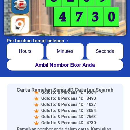
Pertaruhan tamat selepas ：
Hours
Minutes
Seconds
Ambil Nombor Ekor Anda
Carta Ramalan Senja 4D Catatan Sejarah
Gdlotto & Perdana 4D : 9384
Gdlotto & Perdana 4D : 8490
Gdlotto & Perdana 4D : 1027
Gdlotto & Perdana 4D : 3054
Gdlotto & Perdana 4D : 7563
Gdlotto & Perdana 4D : 4730
Ramalkan nombor anda dalam carta. Kami akan