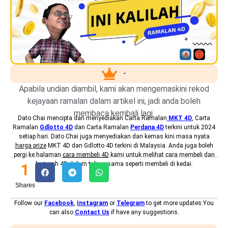
-
Apabila undian diambil, kami akan mengemaskini rekod
kejayaan ramalan dalam artikel ini, jadi anda boleh
membaca kembali lagi.
Dato Chai mencipta dan menyediakan
Carta Ramalan
MKT 4D
, Carta
Ramalan
Gdlotto 4D
dan Carta Ramalan
Perdana 4D
terkini untuk 2024
setiap hari. Dato Chai juga menyediakan dan kemas kini masa nyata
harga prize
MKT 4D dan Gdlotto 4D terkini di Malaysia. Anda juga boleh
pergi ke halaman
cara membeli 4D
kami untuk melihat cara membeli dan
bertaruh 4D dalam talian, sama seperti membeli di kedai.
1
Shares
Follow our
Facebook
,
Instagram
or
Telegram
to get more updates.You
can also
Contact Us
if have any suggestions.