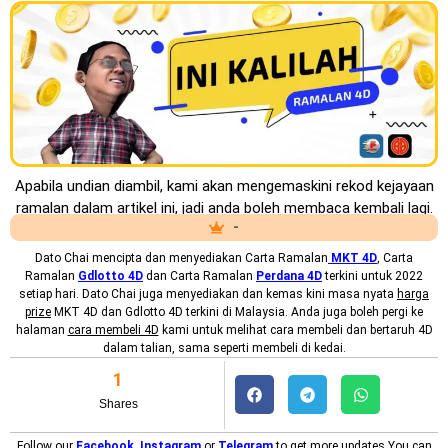
Apabila undian diambil, kami akan mengemaskini rekod kejayaan
ramalan dalam artikel ini, jadi anda boleh membaca kembali lagi.
-
Dato Chai mencipta dan menyediakan
Carta Ramalan
MKT 4D
, Carta
Ramalan
Gdlotto 4D
dan Carta Ramalan
Perdana 4D
terkini untuk 2022
setiap hari. Dato Chai juga menyediakan dan kemas kini masa nyata
harga
prize
MKT 4D dan Gdlotto 4D terkini di Malaysia. Anda juga boleh pergi ke
halaman
cara membeli 4D
kami untuk melihat cara membeli dan bertaruh 4D
dalam talian, sama seperti membeli di kedai.
1
Shares
Follow our
Facebook
,
Instagram
or
Telegram
to get more updates.You can