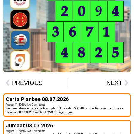
PREVIOUS
NEXT
Carta Planbee 08.07.2026
August 7, 2026
No Comments
Kami membawakan anda carta ramalan Gd Lotto dan MKT 4D hari ini. Ramalan nombor ekor
termasuk: 8916, 3025, 6748, 5139, 1243 Semoga berjaya!
Jumaat 08.07.2026
August 7, 2026
No Comments