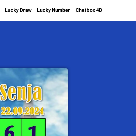
Lucky Draw
Lucky Number
Chatbox 4D