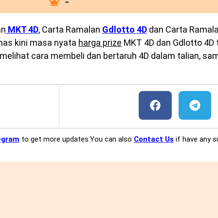
-
an
MKT 4D
, Carta Ramalan
Gdlotto 4D
dan Carta Ramal
emas kini masa nyata
harga prize
MKT 4D dan Gdlotto 4D te
melihat cara membeli dan bertaruh 4D dalam talian, sam
egram
to get more updates.You can also
Contact Us
if have any s