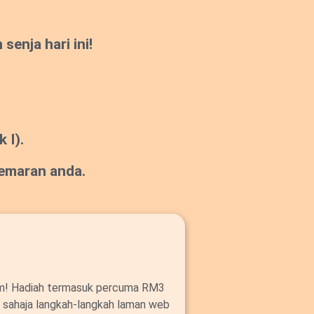
enja hari ini!
 I).
gemaran anda.
om! Hadiah termasuk percuma RM3
ut sahaja langkah-langkah laman web