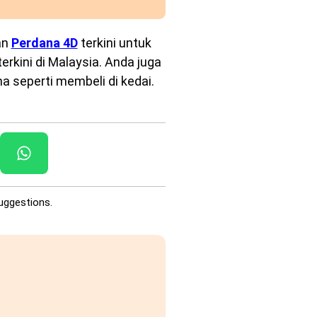
an
Perdana 4D
terkini untuk
rkini di Malaysia. Anda juga
a seperti membeli di kedai.
uggestions.