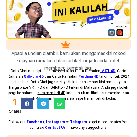
-
Apabila undian diambil, kami akan mengemaskini rekod
kejayaan ramalan dalam artikel ini, jadi anda boleh
membaca kembali lagi.
Dato Chai mencipta dan menyediakan
Carta Ramalan
MKT 4D
, Carta
Ramalan
Gdlotto 4D
dan Carta Ramalan
Perdana 4D
terkini untuk 2024
setiap hari. Dato Chai juga menyediakan dan kemas kini masa nyata
harga prize
MKT 4D dan Gdlotto 4D terkini di Malaysia. Anda juga boleh
pergi ke halaman
cara membeli 4D
kami untuk melihat cara membeli dan
bertaruh 4D dalam talian, sama seperti membeli di kedai.
1
Shares
Follow our
Facebook
,
Instagram
or
Telegram
to get more updates.You
can also
Contact Us
if have any suggestions.