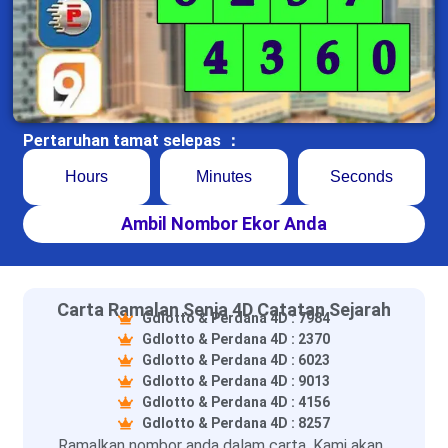
Pertaruhan tamat selepas ：
Hours
Minutes
Seconds
Ambil Nombor Ekor Anda
Carta Ramalan Senja 4D Catatan Sejarah
Gdlotto & Perdana 4D : 7984
Gdlotto & Perdana 4D : 2370
Gdlotto & Perdana 4D : 6023
Gdlotto & Perdana 4D : 9013
Gdlotto & Perdana 4D : 4156
Gdlotto & Perdana 4D : 8257
Ramalkan nombor anda dalam carta. Kami akan