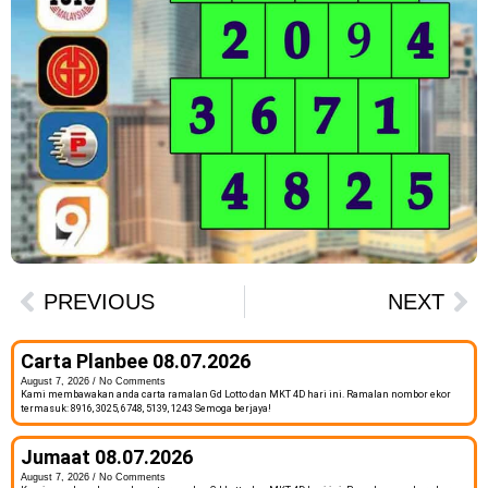
PREVIOUS
NEXT
Carta Planbee 08.07.2026
August 7, 2026
No Comments
Kami membawakan anda carta ramalan Gd Lotto dan MKT 4D hari ini. Ramalan nombor ekor
termasuk: 8916, 3025, 6748, 5139, 1243 Semoga berjaya!
Jumaat 08.07.2026
August 7, 2026
No Comments