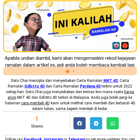
Apabila undian diambil, kami akan mengemaskini rekod kejayaan
ramalan dalam artikel ini, jadi anda boleh membaca kembali lagi.
-
Dato Chai mencipta dan menyediakan
Carta Ramalan
MKT 4D
, Carta
Ramalan
Gdlotto 4D
dan Carta Ramalan
Perdana 4D
terkini untuk 2022
setiap hari. Dato Chai juga menyediakan dan kemas kini masa nyata
harga
prize
MKT 4D dan Gdlotto 4D terkini di Malaysia. Anda juga boleh pergi ke
halaman
cara membeli 4D
kami untuk melihat cara membeli dan bertaruh 4D
dalam talian, sama seperti membeli di kedai.
1
Shares
Follow our
Facebook
,
Instagram
or
Telegram
to get more updates.You can