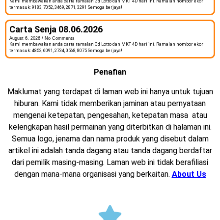
Kami membawakan anda carta ramalan Gd Lotto dan MKT 4D hari ini. Ramalan nombor ekor
termasuk: 9183, 7052, 3469, 2871, 3291 Semoga berjaya!
Carta Senja 08.06.2026
August 6, 2026
No Comments
Kami membawakan anda carta ramalan Gd Lotto dan MKT 4D hari ini. Ramalan nombor ekor
termasuk: 4852, 6091, 2734, 0568, 8075 Semoga berjaya!
Penafian
Maklumat yang terdapat di laman web ini hanya untuk tujuan
hiburan. Kami tidak memberikan jaminan atau pernyataan
mengenai ketepatan, pengesahan, ketepatan masa atau
kelengkapan hasil permainan yang diterbitkan di halaman ini.
Semua logo, jenama dan nama produk yang disebut dalam
artikel ini adalah tanda dagang atau tanda dagang berdaftar
dari pemilik masing-masing. Laman web ini tidak berafiliasi
dengan mana-mana organisasi yang berkaitan.
About Us