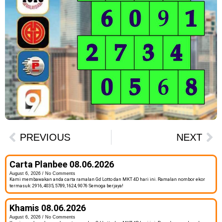
PREVIOUS
NEXT
Carta Planbee 08.06.2026
August 6, 2026
No Comments
Kami membawakan anda carta ramalan Gd Lotto dan MKT 4D hari ini. Ramalan nombor ekor
termasuk: 2916, 4035, 5789, 1624, 9076 Semoga berjaya!
Khamis 08.06.2026
August 6, 2026
No Comments