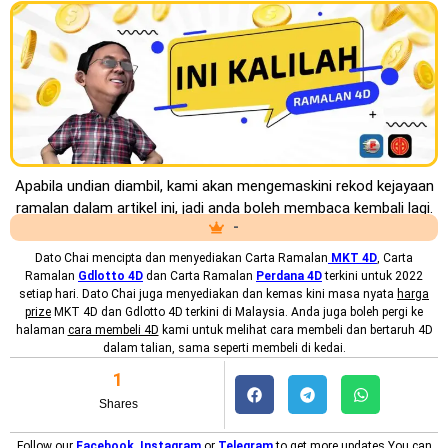
Apabila undian diambil, kami akan mengemaskini rekod kejayaan
ramalan dalam artikel ini, jadi anda boleh membaca kembali lagi.
-
Dato Chai mencipta dan menyediakan
Carta Ramalan
MKT 4D
, Carta
Ramalan
Gdlotto 4D
dan Carta Ramalan
Perdana 4D
terkini untuk 2022
setiap hari. Dato Chai juga menyediakan dan kemas kini masa nyata
harga
prize
MKT 4D dan Gdlotto 4D terkini di Malaysia. Anda juga boleh pergi ke
halaman
cara membeli 4D
kami untuk melihat cara membeli dan bertaruh 4D
dalam talian, sama seperti membeli di kedai.
1
Shares
Follow our
Facebook
,
Instagram
or
Telegram
to get more updates.You can