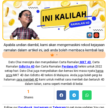
Apabila undian diambil, kami akan mengemaskini rekod kejayaan
ramalan dalam artikel ini, jadi anda boleh membaca kembali lagi.
-
Dato Chai mencipta dan menyediakan
Carta Ramalan
MKT 4D
, Carta
Ramalan
Gdlotto 4D
dan Carta Ramalan
Perdana 4D
terkini untuk 2022
setiap hari. Dato Chai juga menyediakan dan kemas kini masa nyata
harga
prize
MKT 4D dan Gdlotto 4D terkini di Malaysia. Anda juga boleh pergi ke
halaman
cara membeli 4D
kami untuk melihat cara membeli dan bertaruh 4D
dalam talian, sama seperti membeli di kedai.
1
Shares
Follow our
Facebook
,
Instagram
or
Telegram
to get more updates.You can