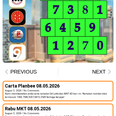
PREVIOUS
NEXT
Carta Planbee 08.05.2026
August 5, 2026
No Comments
Kami membawakan anda carta ramalan Gd Lotto dan MKT 4D hari ini. Ramalan nombor ekor
termasuk: 1368, 7549, 9207, 6813, 3528 Semoga berjaya!
Rabu MKT 08.05.2026
August 5, 2026
No Comments