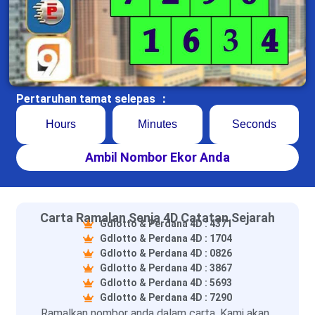
Pertaruhan tamat selepas ：
Hours
Minutes
Seconds
Ambil Nombor Ekor Anda
Carta Ramalan Senja 4D Catatan Sejarah
Gdlotto & Perdana 4D : 4371
Gdlotto & Perdana 4D : 1704
Gdlotto & Perdana 4D : 0826
Gdlotto & Perdana 4D : 3867
Gdlotto & Perdana 4D : 5693
Gdlotto & Perdana 4D : 7290
Ramalkan nombor anda dalam carta. Kami akan