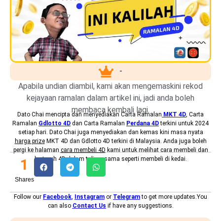
-
Apabila undian diambil, kami akan mengemaskini rekod
kejayaan ramalan dalam artikel ini, jadi anda boleh
membaca kembali lagi.
Dato Chai mencipta dan menyediakan
Carta Ramalan
MKT 4D
, Carta
Ramalan
Gdlotto 4D
dan Carta Ramalan
Perdana 4D
terkini untuk 2024
setiap hari. Dato Chai juga menyediakan dan kemas kini masa nyata
harga prize
MKT 4D dan Gdlotto 4D terkini di Malaysia. Anda juga boleh
pergi ke halaman
cara membeli 4D
kami untuk melihat cara membeli dan
bertaruh 4D dalam talian, sama seperti membeli di kedai.
1
Shares
Follow our
Facebook
,
Instagram
or
Telegram
to get more updates.You
can also
Contact Us
if have any suggestions.