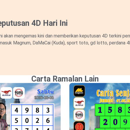
putusan 4D Hari Ini
i akan mengemas kini dan memberikan keputusan 4D terkini perm
masuk Magnum, DaMaCai (Kuda), sport toto, gd lotto, perdana 4D d
Carta Ramalan Lain