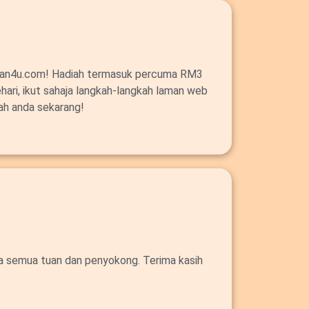
alan4u.com! Hadiah termasuk percuma RM3
ehari, ikut sahaja langkah-langkah laman web
ah anda sekarang!
da semua tuan dan penyokong. Terima kasih