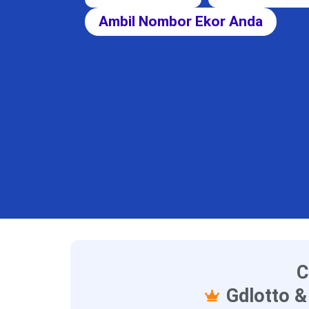
Ambil Nombor Ekor Anda
C
Gdlotto &