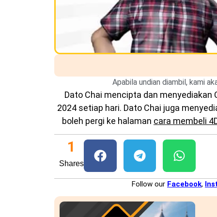
Apabila undian diambil, kami a
Dato Chai mencipta dan menyediakan
2024 setiap hari. Dato Chai juga menye
boleh pergi ke halaman
cara membeli 4
1
Shares
Follow our
Facebook
,
Ins