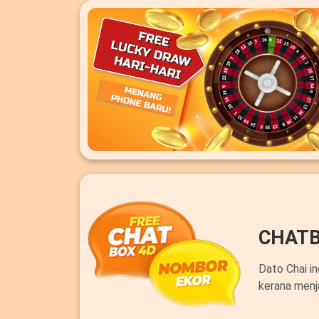
CHATB
Dato Chai i
kerana menj