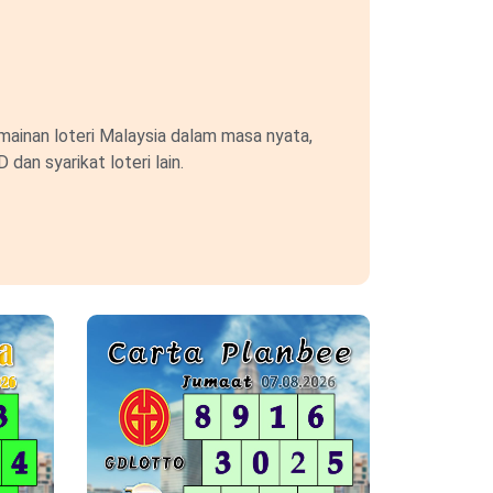
ainan loteri Malaysia dalam masa nyata,
an syarikat loteri lain.