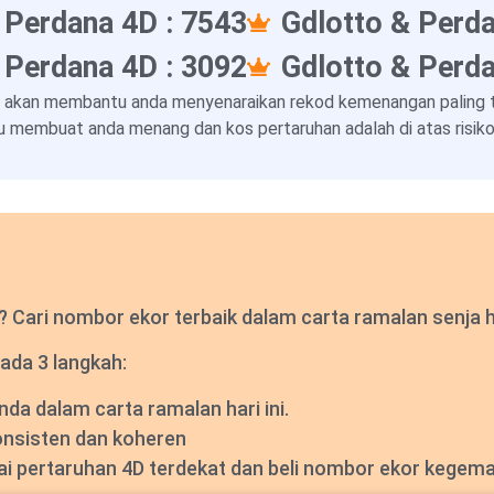
 Perdana 4D : 7543
Gdlotto & Perda
 Perdana 4D : 3092
Gdlotto & Perda
 akan membantu anda menyenaraikan rekod kemenangan paling ter
 membuat anda menang dan kos pertaruhan adalah di atas risiko 
Cari nombor ekor terbaik dalam carta ramalan senja har
ada 3 langkah:
a dalam carta ramalan hari ini.
onsisten dan koheren
dai pertaruhan 4D terdekat dan beli nombor ekor kegem