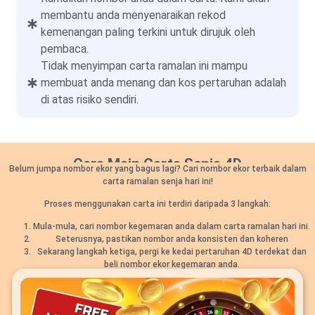
membantu anda menyenaraikan rekod
kemenangan paling terkini untuk dirujuk oleh
pembaca.
Tidak menyimpan carta ramalan ini mampu
membuat anda menang dan kos pertaruhan adalah
di atas risiko sendiri.
Cara Main Carta Senja 4D
Belum jumpa nombor ekor yang bagus lagi? Cari nombor ekor terbaik dalam
carta ramalan senja hari ini!
Proses menggunakan carta ini terdiri daripada 3 langkah:
Mula-mula, cari nombor kegemaran anda dalam carta ramalan hari ini.
Seterusnya, pastikan nombor anda konsisten dan koheren
Sekarang langkah ketiga, pergi ke kedai pertaruhan 4D terdekat dan
beli nombor ekor kegemaran anda.