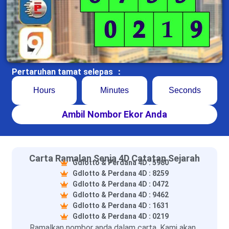
Pertaruhan tamat selepas ：
Hours
Minutes
Seconds
Ambil Nombor Ekor Anda
Carta Ramalan Senja 4D Catatan Sejarah
Gdlotto & Perdana 4D : 5980
Gdlotto & Perdana 4D : 8259
Gdlotto & Perdana 4D : 0472
Gdlotto & Perdana 4D : 9462
Gdlotto & Perdana 4D : 1631
Gdlotto & Perdana 4D : 0219
Ramalkan nombor anda dalam carta. Kami akan