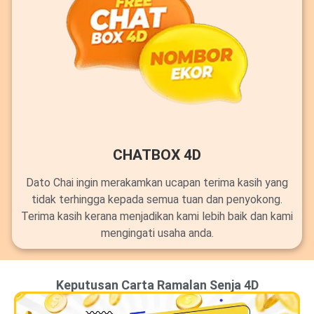
CHATBOX 4D
Dato Chai ingin merakamkan ucapan terima kasih yang
tidak terhingga kepada semua tuan dan penyokong.
Terima kasih kerana menjadikan kami lebih baik dan kami
mengingati usaha anda.
Keputusan Carta Ramalan Senja 4D