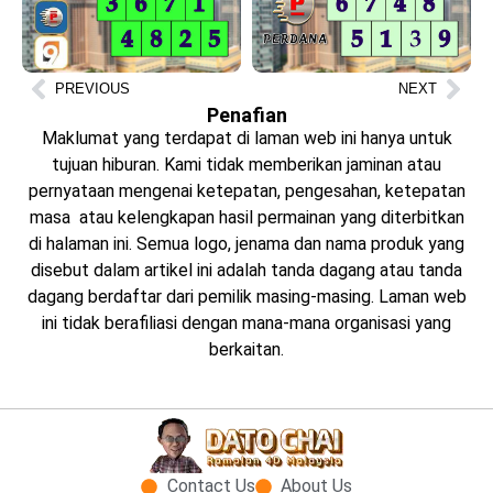
PREVIOUS
NEXT
Penafian
Maklumat yang terdapat di laman web ini hanya untuk
tujuan hiburan. Kami tidak memberikan jaminan atau
pernyataan mengenai ketepatan, pengesahan, ketepatan
masa atau kelengkapan hasil permainan yang diterbitkan
di halaman ini. Semua logo, jenama dan nama produk yang
disebut dalam artikel ini adalah tanda dagang atau tanda
dagang berdaftar dari pemilik masing-masing. Laman web
ini tidak berafiliasi dengan mana-mana organisasi yang
berkaitan.
Contact Us
About Us