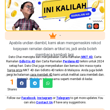
-
Apabila undian diambil, kami akan mengemaskini rekod
kejayaan ramalan dalam artikel ini, jadi anda boleh
membaca kembali lagi.
Dato Chai mencipta dan menyediakan
Carta Ramalan
MKT 4D
, Carta
Ramalan
Gdlotto 4D
dan Carta Ramalan
Perdana 4D
terkini untuk 2024
setiap hari. Dato Chai juga menyediakan dan kemas kini masa nyata
harga prize
MKT 4D dan Gdlotto 4D terkini di Malaysia. Anda juga boleh
pergi ke halaman
cara membeli 4D
kami untuk melihat cara membeli dan
bertaruh 4D dalam talian, sama seperti membeli di kedai.
1
Shares
Follow our
Facebook
,
Instagram
or
Telegram
to get more updates.You
can also
Contact Us
if have any suggestions.