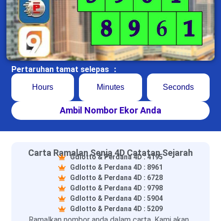
Pertaruhan tamat selepas ：
Hours
Minutes
Seconds
Ambil Nombor Ekor Anda
Carta Ramalan Senja 4D Catatan Sejarah
Gdlotto & Perdana 4D : 4195
Gdlotto & Perdana 4D : 8961
Gdlotto & Perdana 4D : 6728
Gdlotto & Perdana 4D : 9798
Gdlotto & Perdana 4D : 5904
Gdlotto & Perdana 4D : 5209
Ramalkan nombor anda dalam carta. Kami akan