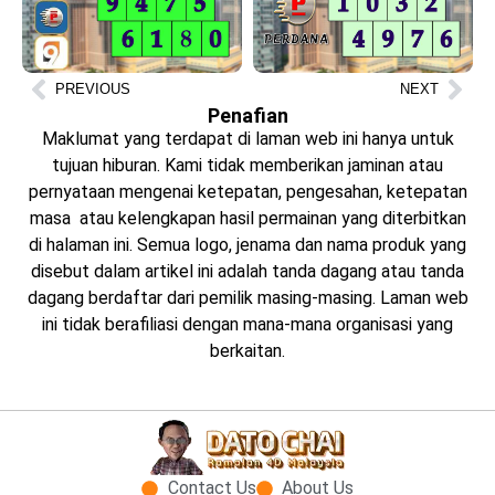
PREVIOUS
NEXT
Penafian
Maklumat yang terdapat di laman web ini hanya untuk
tujuan hiburan. Kami tidak memberikan jaminan atau
pernyataan mengenai ketepatan, pengesahan, ketepatan
masa atau kelengkapan hasil permainan yang diterbitkan
di halaman ini. Semua logo, jenama dan nama produk yang
disebut dalam artikel ini adalah tanda dagang atau tanda
dagang berdaftar dari pemilik masing-masing. Laman web
ini tidak berafiliasi dengan mana-mana organisasi yang
berkaitan.
Contact Us
About Us