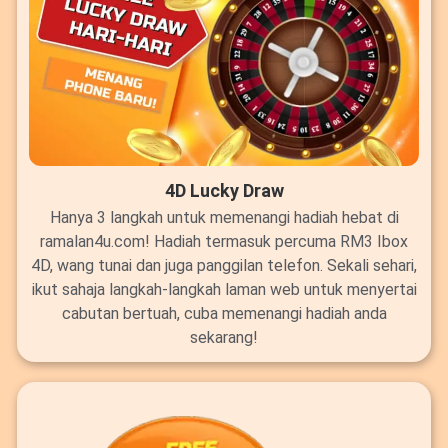
4D Lucky Draw
Hanya 3 langkah untuk memenangi hadiah hebat di
ramalan4u.com! Hadiah termasuk percuma RM3 Ibox
4D, wang tunai dan juga panggilan telefon. Sekali sehari,
ikut sahaja langkah-langkah laman web untuk menyertai
cabutan bertuah, cuba memenangi hadiah anda
sekarang!