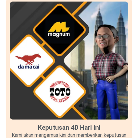
Keputusan 4D Hari Ini
Kami akan mengemas kini dan memberikan keputusan