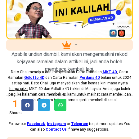
-
Apabila undian diambil, kami akan mengemaskini rekod
kejayaan ramalan dalam artikel ini, jadi anda boleh
membaca kembali lagi.
Dato Chai mencipta dan menyediakan
Carta Ramalan
MKT 4D
, Carta
Ramalan
Gdlotto 4D
dan Carta Ramalan
Perdana 4D
terkini untuk 2024
setiap hari. Dato Chai juga menyediakan dan kemas kini masa nyata
harga prize
MKT 4D dan Gdlotto 4D terkini di Malaysia. Anda juga boleh
pergi ke halaman
cara membeli 4D
kami untuk melihat cara membeli dan
bertaruh 4D dalam talian, sama seperti membeli di kedai.
1
Shares
Follow our
Facebook
,
Instagram
or
Telegram
to get more updates.You
can also
Contact Us
if have any suggestions.