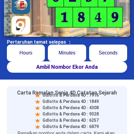
Pertaruhan tamat selepas ：
Hours
Minutes
Seconds
Ambil Nombor Ekor Anda
Carta Ramalan Senja 4D Catatan Sejarah
Gdlotto & Perdana 4D : 7916
Gdlotto & Perdana 4D : 1849
Gdlotto & Perdana 4D : 4308
Gdlotto & Perdana 4D : 9328
Gdlotto & Perdana 4D : 6257
Gdlotto & Perdana 4D : 6879
Ramalkan nombor anda dalam carta. Kami akan