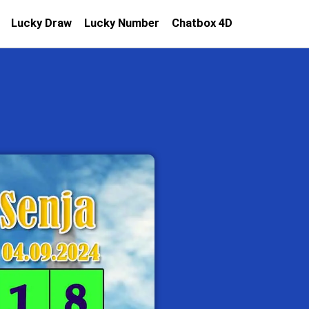
Lucky Draw
Lucky Number
Chatbox 4D