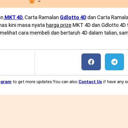
-
an
MKT 4D
, Carta Ramalan
Gdlotto 4D
dan Carta Ramal
emas kini masa nyata
harga prize
MKT 4D dan Gdlotto 4D te
melihat cara membeli dan bertaruh 4D dalam talian, sam
egram
to get more updates.You can also
Contact Us
if have any s