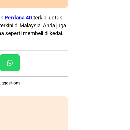
an
Perdana 4D
terkini untuk
rkini di Malaysia. Anda juga
a seperti membeli di kedai.
uggestions.