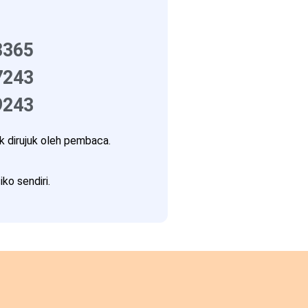
8365
7243
9243
 dirujuk oleh pembaca.
ko sendiri.