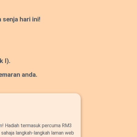
enja hari ini!
 I).
gemaran anda.
om! Hadiah termasuk percuma RM3
ut sahaja langkah-langkah laman web