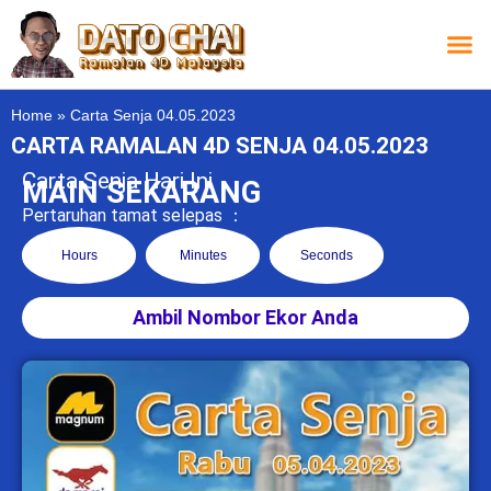
Carta L
Carta 
Carta
Carta S
Lucky D
Lucky
Chatbox 4D
Home
»
Carta Senja 04.05.2023
CARTA RAMALAN 4D SENJA 04.05.2023
Carta Senja Hari Ini
MAIN SEKARANG
Pertaruhan tamat selepas ：
Hours
Minutes
Seconds
Ambil Nombor Ekor Anda