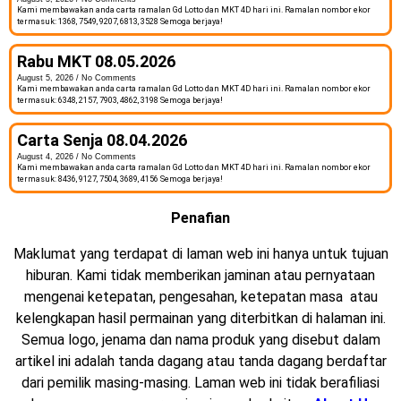
Kami membawakan anda carta ramalan Gd Lotto dan MKT 4D hari ini. Ramalan nombor ekor
termasuk: 1368, 7549, 9207, 6813, 3528 Semoga berjaya!
Rabu MKT 08.05.2026
August 5, 2026
No Comments
Kami membawakan anda carta ramalan Gd Lotto dan MKT 4D hari ini. Ramalan nombor ekor
termasuk: 6348, 2157, 7903, 4862, 3198 Semoga berjaya!
Carta Senja 08.04.2026
August 4, 2026
No Comments
Kami membawakan anda carta ramalan Gd Lotto dan MKT 4D hari ini. Ramalan nombor ekor
termasuk: 8436, 9127, 7504, 3689, 4156 Semoga berjaya!
Penafian
Maklumat yang terdapat di laman web ini hanya untuk tujuan
hiburan. Kami tidak memberikan jaminan atau pernyataan
mengenai ketepatan, pengesahan, ketepatan masa atau
kelengkapan hasil permainan yang diterbitkan di halaman ini.
Semua logo, jenama dan nama produk yang disebut dalam
artikel ini adalah tanda dagang atau tanda dagang berdaftar
dari pemilik masing-masing. Laman web ini tidak berafiliasi