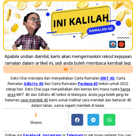
Apabila undian diambil, kami akan mengemaskini rekod kejayaan
ramalan dalam artikel ini, jadi anda boleh membaca kembali lagi.
-
Dato Chai mencipta dan menyediakan
Carta Ramalan
MKT 4D
, Carta
Ramalan
Gdlotto 4D
dan Carta Ramalan
Perdana 4D
terkini untuk 2022
setiap hari. Dato Chai juga menyediakan dan kemas kini masa nyata
harga
prize
MKT 4D dan Gdlotto 4D terkini di Malaysia. Anda juga boleh pergi ke
halaman
cara membeli 4D
kami untuk melihat cara membeli dan bertaruh 4D
dalam talian, sama seperti membeli di kedai.
1
Shares
Follow our
Facebook
,
Instagram
or
Telegram
to get more updates.You can