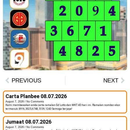
PREVIOUS
NEXT
Carta Planbee 08.07.2026
August 7, 2026
No Comments
Kami membawakan anda carta ramalan Gd Lotto dan MKT 4D hari ini. Ramalan nombor ekor
termasuk: 8916, 3025, 6748, 5139, 1243 Semoga berjaya!
Jumaat 08.07.2026
August 7, 2026
No Comments