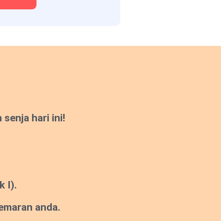
enja hari ini!
 I).
gemaran anda.