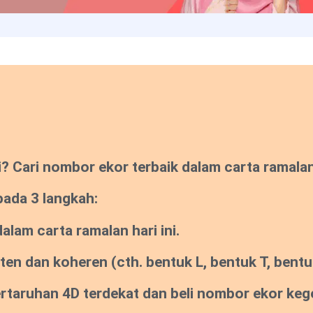
Cari nombor ekor terbaik dalam carta ramalan s
pada 3 langkah:
lam carta ramalan hari ini.
sten dan koheren
(cth. bentuk L, bentuk T, bentuk
pertaruhan 4D terdekat dan beli nombor ekor ke