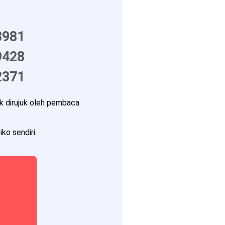
3981
9428
2371
 dirujuk oleh pembaca.
ko sendiri.