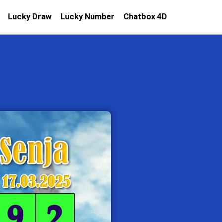
Lucky Draw
Lucky Number
Chatbox 4D